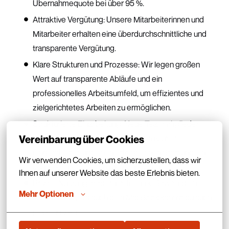
Übernahmequote bei über 95 %.
Attraktive Vergütung: Unsere Mitarbeiterinnen und
Mitarbeiter erhalten eine überdurchschnittliche und
transparente Vergütung.
Klare Strukturen und Prozesse: Wir legen großen
Wert auf transparente Abläufe und ein
professionelles Arbeitsumfeld, um effizientes und
zielgerichtetes Arbeiten zu ermöglichen.
Strukturierte Einarbeitung: Neue Teammitglieder
werden bei uns umfassend und strukturiert
Vereinbarung über Cookies
eingearbeitet, um einen erfolgreichen Start und eine
Wir verwenden Cookies, um sicherzustellen, dass wir 
schnelle Integration zu gewährleisten.
Ihnen auf unserer Website das beste Erlebnis bieten.
Private Nutzung moderner Technik: Sowohl dein
Mehr Optionen
Arbeitshandy als auch dein MacBook kannst du auch
privat nutzen.