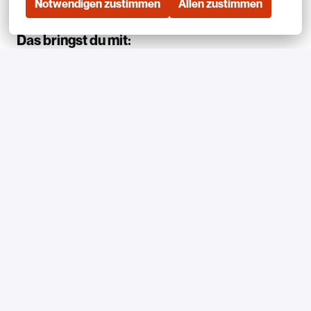
Notwendigen zustimmen
Allen zustimmen
Das bringst du mit:
Überzeugungsstark & redegewandt
Lust, Verkaufen von der Pike auf zu lernen
Die Fähigkeit, bestehenden Prozessen zu folgen
Schnelle Auffassungsgabe und hohe Disziplin
Starke kommunikative Fähigkeiten und ein
ausgeprägtes Gespür für Präzision
Eine ruhige, angenehme und attraktive Stimme
Saubere und fehlerfreie schriftliche Ausdrucksform in
Deutsch